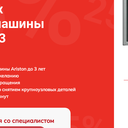
х
машины
3
ны Ariston до 3 лет
 желанию
бращения
 снятием крупноузловых деталей
инут
я со специалистом