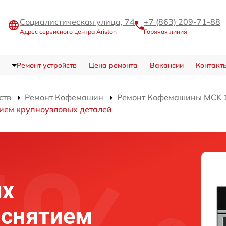
Социалистическая улица, 74
+7 (863) 209-71-88
Адрес сервисного центра Ariston
Горячая линия
Ремонт устройств
Цена ремонта
Вакансии
Контакт
ств
Ремонт Кофемашин
Ремонт Кофемашины MCK 
тием крупноузловых деталей
их
 снятием