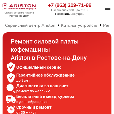
+7 (863) 209-71-88
Ежедневно с 9:00 до 21:00
Сервисный центр Ariston
в
Позвонить
мне утром
Ростове-на-Дону
Сервисный центр Ariston
Каталог устройств
Ремо
Ремонт силовой платы
кофемашины
Ariston в Ростове-на-Дону
Официальный сервис
Гарантийное обслуживание
до 3 лет
Диагностика за наш счет,
ремонт по желанию
Бесплатный выезд курьера
в день обращения
Срочный ремонт
от 35 минут