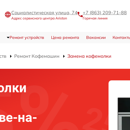
Социалистическая улица, 74
+7 (863) 209-71-88
Адрес сервисного центра Ariston
Горячая линия
Ремонт устройств
Цена ремонта
Вакансии
Контакт
ств
Ремонт Кофемашин
Замена кофемолки
олки
ве-на-