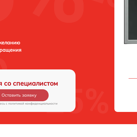
 желанию
бращения
я со специалистом
Оставить заявку
есь c
политикой конфиденциальности