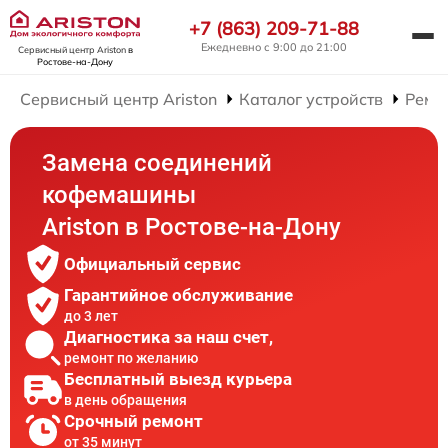
+7 (863) 209-71-88
Ежедневно с 9:00 до 21:00
Сервисный центр Ariston
в
Ростове-на-Дону
Сервисный центр Ariston
Каталог устройств
Ремо
Замена соединений
кофемашины
Ariston в Ростове-на-Дону
Официальный сервис
Гарантийное обслуживание
до 3 лет
Диагностика за наш счет,
ремонт по желанию
Бесплатный выезд курьера
в день обращения
Срочный ремонт
от 35 минут